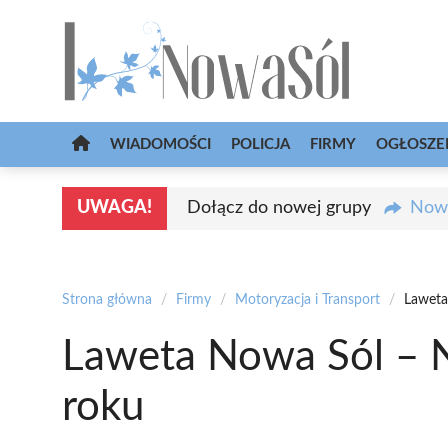
Przejdź
do
treści
WIADOMOŚCI
POLICJA
FIRMY
OGŁOSZE
UWAGA!
Dołącz do nowej grupy
Nowa
Strona główna
/
Firmy
/
Motoryzacja i Transport
/
Laweta
Laweta Nowa Sól – N
roku