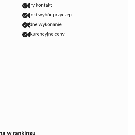
dobry kontakt
szeroki wybór przyczep
solidne wykonanie
konkurencyjne ceny
na w rankingu