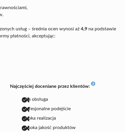
prawnościami,
w.
zonych usług – średnia ocen wynosi aż
4,9
na podstawie
ormy płatności, akceptując:
Najczęściej doceniane przez klientów:
miła obsługa
profesjonalne podejście
szybka realizacja
wysoka jakość produktów