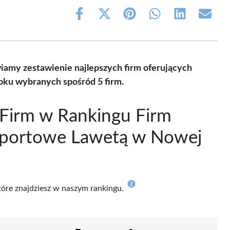
Share
Share
Share
Share
Share
Share
on
on
on
on
on
on
Facebook
X
Pinterest
WhatsApp
LinkedIn
Email
(Twitter)
iamy zestawienie najlepszych firm oferujących
roku wybranych spośród 5 firm.
Firm w Rankingu Firm
nsportowe Lawetą w Nowej
które znajdziesz w naszym rankingu.