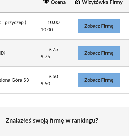
Ocena
Wizytówka Firmy
i przyczep (
10.00
Zobacz Firmę
10.00
9.75
MIX
Zobacz Firmę
9.75
9.50
lona Góra S3
Zobacz Firmę
9.50
Znalazłeś swoją firmę w rankingu?