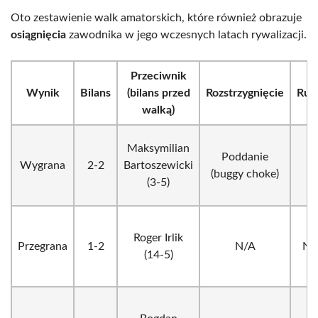
Oto zestawienie walk amatorskich, które również obrazuje
osiągnięcia
zawodnika w jego wczesnych latach rywalizacji.
Przeciwnik
Wynik
Bilans
(bilans przed
Rozstrzygnięcie
Run
walką)
Maksymilian
Poddanie
Wygrana
2-2
Bartoszewicki
2
(buggy choke)
(3-5)
Roger Irlik
Przegrana
1-2
N/A
N/
(14-5)