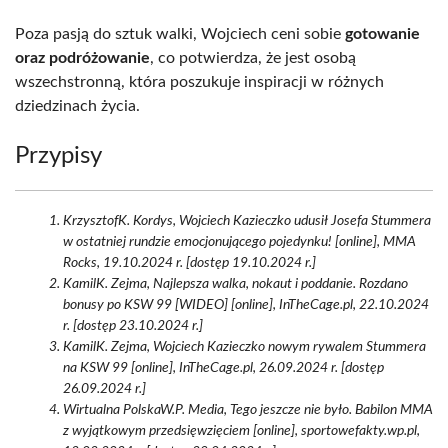
Poza pasją do sztuk walki, Wojciech ceni sobie
gotowanie
oraz podróżowanie
, co potwierdza, że jest osobą
wszechstronną, która poszukuje inspiracji w różnych
dziedzinach życia.
Przypisy
KrzysztofK. Kordys, Wojciech Kazieczko udusił Josefa Stummera
w ostatniej rundzie emocjonującego pojedynku! [online], MMA
Rocks, 19.10.2024 r. [dostęp 19.10.2024 r.]
KamilK. Zejma, Najlepsza walka, nokaut i poddanie. Rozdano
bonusy po KSW 99 [WIDEO] [online], InTheCage.pl, 22.10.2024
r. [dostęp 23.10.2024 r.]
KamilK. Zejma, Wojciech Kazieczko nowym rywalem Stummera
na KSW 99 [online], InTheCage.pl, 26.09.2024 r. [dostęp
26.09.2024 r.]
Wirtualna PolskaW.P. Media, Tego jeszcze nie było. Babilon MMA
z wyjątkowym przedsięwzięciem [online], sportowefakty.wp.pl,