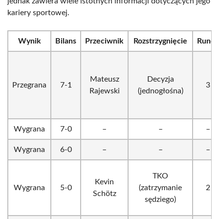
jednak zawiera wiele istotnych informacji dotyczących jego
kariery sportowej.
Wynik
Bilans
Przeciwnik
Rozstrzygnięcie
Runda
Mateusz
Decyzja
Przegrana
7-1
3
Rajewski
(jednogłośna)
Wygrana
7-0
–
–
–
Wygrana
6-0
–
–
–
TKO
Kevin
Wygrana
5-0
(zatrzymanie
2
Schötz
sędziego)