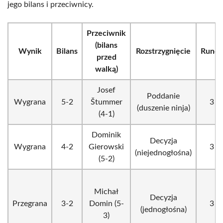
jego bilans i przeciwnicy.
Przeciwnik
(bilans
Wynik
Bilans
Rozstrzygnięcie
Runda
przed
walką)
Josef
Poddanie
Wygrana
5-2
Štummer
3
(duszenie ninja)
(4-1)
Dominik
Decyzja
Wygrana
4-2
Gierowski
3
(niejednogłośna)
(5-2)
Michał
Decyzja
Przegrana
3-2
Domin (5-
3
(jednogłośna)
3)