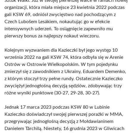
Sztuk Walki. Już w swojej pierwszej walce w ramach nowej
organizacji, która miała miejsce 23 kwietnia 2022 podczas
gali KSW 69, odniósł zwycięstwo nad pochodzącym z
Czech Lubošem Lesákiem, nokautując go w efekcie
intensywnych uderzeń. To osiągnięcie zapewniło mu
pierwszy bonus za najlepszy nokaut wieczoru.
Kolejnym wyzwaniem dla Kazieczki był jego występ 10
września 2022 na gali KSW 74, która odbyła się w Arenie
Ostrów w Ostrowie Wielkopolskim. W tym pojedynku
zmierzył się z zawodnikiem z Ukrainy, Eduardem Demenko,
z którym stoczył trzy pełne rundy. Ostatecznie Kazieczko
zwyciężył jednogłośną decyzją sędziów, zdobywając trzy
różne wyniki punktowe (30-27, 29-28, 30-27).
Jednak 17 marca 2023 podczas KSW 80 w Lubinie
Kazieczko doświadczył swojej pierwszej porażki w MMA,
przegrywając jednogłośną decyzją z Mołdawianinem
Danielem Tărchilą. Niestety, 16 grudnia 2023 w Gliwicach