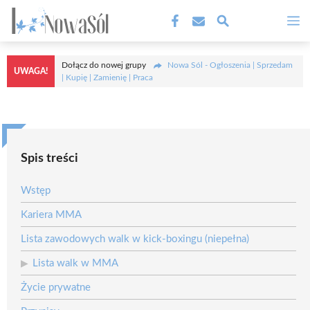
Przejdź
M
do
treści
Dołącz do nowej grupy
Nowa Sól - Ogłoszenia | Sprzedam
UWAGA!
| Kupię | Zamienię | Praca
Spis treści
Wstęp
Kariera MMA
Lista zawodowych walk w kick-boxingu (niepełna)
Lista walk w MMA
Życie prywatne