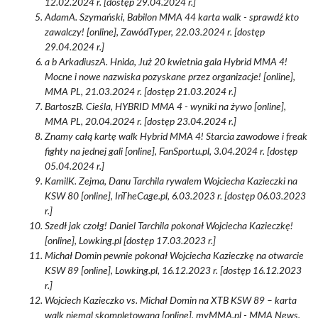
12.02.2024 r. [dostęp 29.04.2024 r.]
AdamA. Szymański, Babilon MMA 44 karta walk - sprawdź kto
zawalczy! [online], ZawódTyper, 22.03.2024 r. [dostęp
29.04.2024 r.]
a b ArkadiuszA. Hnida, Już 20 kwietnia gala Hybrid MMA 4!
Mocne i nowe nazwiska pozyskane przez organizacje! [online],
MMA PL, 21.03.2024 r. [dostęp 21.03.2024 r.]
BartoszB. Cieśla, HYBRID MMA 4 - wyniki na żywo [online],
MMA PL, 20.04.2024 r. [dostęp 23.04.2024 r.]
Znamy całą kartę walk Hybrid MMA 4! Starcia zawodowe i freak
fighty na jednej gali [online], FanSportu.pl, 3.04.2024 r. [dostęp
05.04.2024 r.]
KamilK. Zejma, Danu Tarchila rywalem Wojciecha Kazieczki na
KSW 80 [online], InTheCage.pl, 6.03.2023 r. [dostęp 06.03.2023
r.]
Szedł jak czołg! Daniel Tarchila pokonał Wojciecha Kazieczkę!
[online], Lowking.pl [dostęp 17.03.2023 r.]
Michał Domin pewnie pokonał Wojciecha Kazieczkę na otwarcie
KSW 89 [online], Lowking.pl, 16.12.2023 r. [dostęp 16.12.2023
r.]
Wojciech Kazieczko vs. Michał Domin na XTB KSW 89 – karta
walk niemal skompletowana [online], myMMA.pl - MMA News,