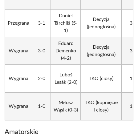
Daniel
Decyzja
Przegrana
3-1
Tărchilă (5-
3
(jednogłośna)
1)
Eduard
Decyzja
Wygrana
3-0
Demenko
3
(jednogłośna)
(4-2)
Luboš
Wygrana
2-0
TKO (ciosy)
1
Lesák (2-0)
Miłosz
TKO (kopnięcie
Wygrana
1-0
1
Wąsik (0-3)
i ciosy)
Amatorskie