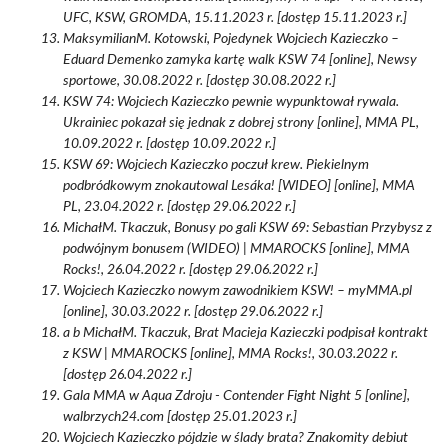
UFC, KSW, GROMDA, 15.11.2023 r. [dostęp 15.11.2023 r.]
MaksymilianM. Kotowski, Pojedynek Wojciech Kazieczko –
Eduard Demenko zamyka kartę walk KSW 74 [online], Newsy
sportowe, 30.08.2022 r. [dostęp 30.08.2022 r.]
KSW 74: Wojciech Kazieczko pewnie wypunktował rywala.
Ukrainiec pokazał się jednak z dobrej strony [online], MMA PL,
10.09.2022 r. [dostęp 10.09.2022 r.]
KSW 69: Wojciech Kazieczko poczuł krew. Piekielnym
podbródkowym znokautowal Lesáka! [WIDEO] [online], MMA
PL, 23.04.2022 r. [dostęp 29.06.2022 r.]
MichałM. Tkaczuk, Bonusy po gali KSW 69: Sebastian Przybysz z
podwójnym bonusem (WIDEO) | MMAROCKS [online], MMA
Rocks!, 26.04.2022 r. [dostęp 29.06.2022 r.]
Wojciech Kazieczko nowym zawodnikiem KSW! – myMMA.pl
[online], 30.03.2022 r. [dostęp 29.06.2022 r.]
a b MichałM. Tkaczuk, Brat Macieja Kazieczki podpisał kontrakt
z KSW | MMAROCKS [online], MMA Rocks!, 30.03.2022 r.
[dostęp 26.04.2022 r.]
Gala MMA w Aqua Zdroju - Contender Fight Night 5 [online],
walbrzych24.com [dostęp 25.01.2023 r.]
Wojciech Kazieczko pójdzie w ślady brata? Znakomity debiut