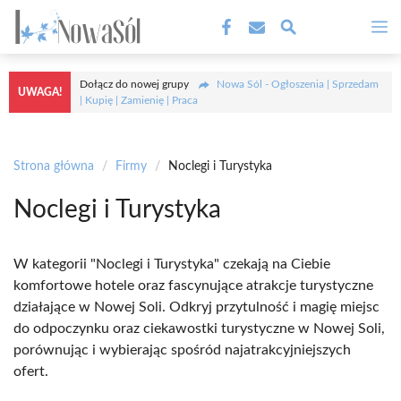
Przejdź
M
do
treści
Dołącz do nowej grupy
Nowa Sól - Ogłoszenia | Sprzedam
UWAGA!
| Kupię | Zamienię | Praca
Strona główna
/
Firmy
/
Noclegi i Turystyka
Noclegi i Turystyka
W kategorii "Noclegi i Turystyka" czekają na Ciebie
komfortowe hotele oraz fascynujące atrakcje turystyczne
działające w Nowej Soli. Odkryj przytulność i magię miejsc
do odpoczynku oraz ciekawostki turystyczne w Nowej Soli,
porównując i wybierając spośród najatrakcyjniejszych
ofert.