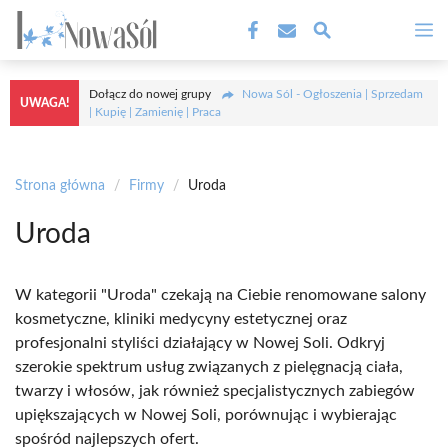
Przejdź
M
do
treści
Dołącz do nowej grupy
Nowa Sól - Ogłoszenia | Sprzedam
UWAGA!
| Kupię | Zamienię | Praca
Strona główna
/
Firmy
/
Uroda
Uroda
W kategorii "Uroda" czekają na Ciebie renomowane salony
kosmetyczne, kliniki medycyny estetycznej oraz
profesjonalni styliści działający w Nowej Soli. Odkryj
szerokie spektrum usług związanych z pielęgnacją ciała,
twarzy i włosów, jak również specjalistycznych zabiegów
upiększających w Nowej Soli, porównując i wybierając
spośród najlepszych ofert.