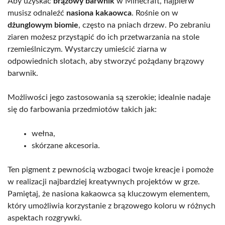
Aby uzyskać
brązowy barwnik
w Minecraft, najpierw
musisz odnaleźć
nasiona kakaowca
. Rośnie on w
dżunglowym biomie
, często na pniach drzew. Po zebraniu
ziaren możesz przystąpić do ich przetwarzania na stole
rzemieślniczym. Wystarczy umieścić ziarna w
odpowiednich slotach, aby stworzyć pożądany brązowy
barwnik.
Możliwości jego zastosowania są szerokie; idealnie nadaje
się do farbowania przedmiotów takich jak:
wełna,
skórzane akcesoria.
Ten pigment z pewnością wzbogaci twoje kreacje i pomoże
w realizacji najbardziej kreatywnych projektów w grze.
Pamiętaj, że nasiona kakaowca są kluczowym elementem,
który umożliwia korzystanie z brązowego koloru w różnych
aspektach rozgrywki.