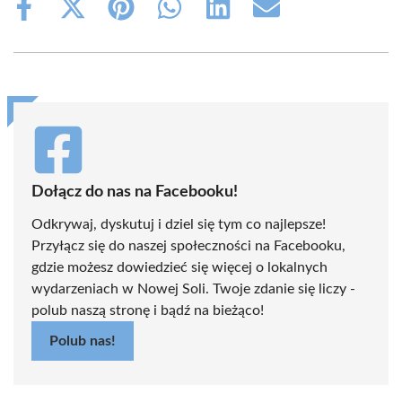
Share
Share
Share
Share
Share
Share
on
on
on
on
on
on
Facebook
X
Pinterest
WhatsApp
LinkedIn
Email
(Twitter)
Dołącz do nas na Facebooku!
Odkrywaj, dyskutuj i dziel się tym co najlepsze!
Przyłącz się do naszej społeczności na Facebooku,
gdzie możesz dowiedzieć się więcej o lokalnych
wydarzeniach w Nowej Soli. Twoje zdanie się liczy -
polub naszą stronę i bądź na bieżąco!
Polub nas!