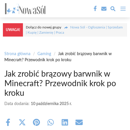
Przejdź
M
do
treści
Dołącz do nowej grupy
Nowa Sól - Ogłoszenia | Sprzedam
UWAGA!
| Kupię | Zamienię | Praca
Strona główna
/
Gaming
/
Jak zrobić brązowy barwnik w
Minecraft? Przewodnik krok po kroku
Jak zrobić brązowy barwnik w
Minecraft? Przewodnik krok po
kroku
Data dodania:
10 października 2025 r.
Share
Share
Share
Share
Share
Share
on
on
on
on
on
on