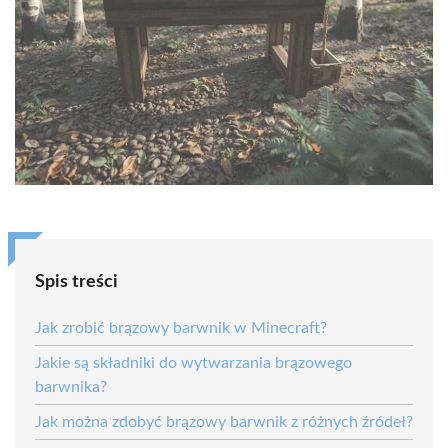
Spis treści
Jak zrobić brązowy barwnik w Minecraft?
Jakie są składniki do wytwarzania brązowego
barwnika?
Jak można zdobyć brązowy barwnik z różnych źródeł?