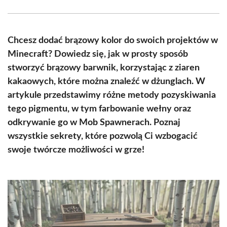
Facebook
X
Pinterest
WhatsApp
LinkedIn
Email
(Twitter)
Chcesz dodać brązowy kolor do swoich projektów w
Minecraft? Dowiedz się, jak w prosty sposób
stworzyć brązowy barwnik, korzystając z ziaren
kakaowych, które można znaleźć w dżunglach. W
artykule przedstawimy różne metody pozyskiwania
tego pigmentu, w tym farbowanie wełny oraz
odkrywanie go w Mob Spawnerach. Poznaj
wszystkie sekrety, które pozwolą Ci wzbogacić
swoje twórcze możliwości w grze!