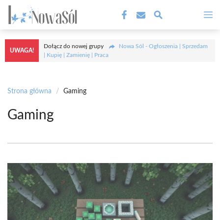
Przejdź
M
do
treści
Dołącz do nowej grupy
Nowa Sól - Ogłoszenia | Sprzedam
UWAGA!
| Kupię | Zamienię | Praca
Strona główna
/
Gaming
Gaming