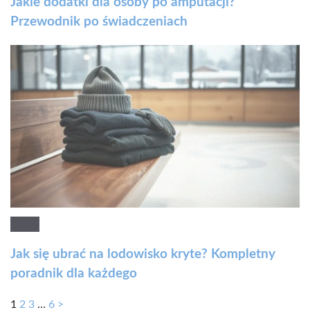
Jakie dodatki dla osoby po amputacji?
Przewodnik po świadczeniach
Jak się ubrać na lodowisko kryte? Kompletny
poradnik dla każdego
1
2
3
…
6
>