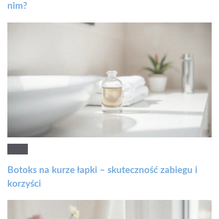
nim?
Botoks na kurze łapki – skuteczność zabiegu i
korzyści