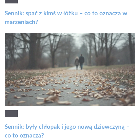
Sennik: spać z kimś w łóżku – co to oznacza w
marzeniach?
Sennik: były chłopak i jego nową dziewczyną –
co to oznacza?