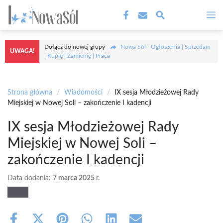
Przejdź
M
do
treści
Dołącz do nowej grupy
Nowa Sól - Ogłoszenia | Sprzedam
UWAGA!
| Kupię | Zamienię | Praca
Strona główna
/
Wiadomości
/
IX sesja Młodzieżowej Rady
Miejskiej w Nowej Soli – zakończenie I kadencji
IX sesja Młodzieżowej Rady
Miejskiej w Nowej Soli –
zakończenie I kadencji
Data dodania:
7 marca 2025 r.
Share
Share
Share
Share
Share
Share