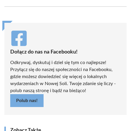
Facebook
X
Pinterest
WhatsApp
LinkedIn
Email
(Twitter)
Dołącz do nas na Facebooku!
Odkrywaj, dyskutuj i dziel się tym co najlepsze!
Przyłącz się do naszej społeczności na Facebooku,
gdzie możesz dowiedzieć się więcej o lokalnych
wydarzeniach w Nowej Soli. Twoje zdanie się liczy -
polub naszą stronę i bądź na bieżąco!
Polub nas!
Zobacz Także