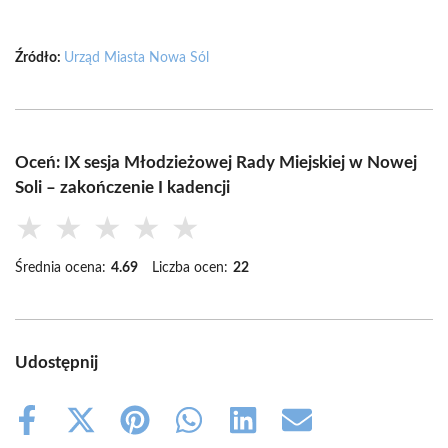
Źródło:
Urząd Miasta Nowa Sól
Oceń: IX sesja Młodzieżowej Rady Miejskiej w Nowej
Soli – zakończenie I kadencji
★
★
★
★
★
Średnia ocena:
4.69
Liczba ocen:
22
Udostępnij
Share
Share
Share
Share
Share
Share
on
on
on
on
on
on