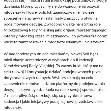
Podczas sesji, młodzi radni mieli okazję podsumować swoje
działania, które przyczyniły się do wzmocnienia pozycji
młodzieży w Nowej Soli. Ich zaangażowanie i świeże
spojrzenie na sprawy miasta miały znaczący wpływ na
podejmowane decyzje. Zwrócono uwagę na istotną rolę
Młodzieżowej Rady Miejskiej jako organu reprezentującego
interesy młodszej części mieszkańców, co potwierdza coraz
większe zainteresowanie młodzieży lokalnymi inicjatywami.
W nadchodzących dniach mieszkańcy Nowej Soli będą
mieli okazję uczestniczyć w wyborach do II kadencji
Młodzieżowej Rady Miejskiej. To ważny krok, który ma na
celu rozwój i kontynuację działań podejmowanych przez
dotychczasowych radnych. Wybory te mają na celu
zapewnienie młodym ludziom platformy do podejmowania
decyzji i aktywnego działania na rzecz swojej społeczności.
Z niecierpliwością oczekuje się, co przyniesie nowa
kadencja i jakie inicjatywy podejmą nowi przedstawiciele
młodzieży.