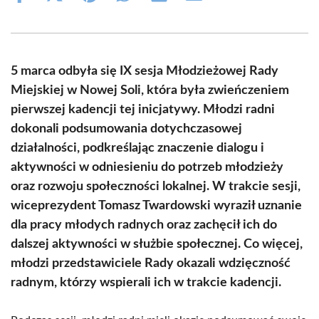
on
on
on
on
on
on
Facebook
X
Pinterest
WhatsApp
LinkedIn
Email
(Twitter)
5 marca odbyła się IX sesja Młodzieżowej Rady
Miejskiej w Nowej Soli, która była zwieńczeniem
pierwszej kadencji tej inicjatywy. Młodzi radni
dokonali podsumowania dotychczasowej
działalności, podkreślając znaczenie dialogu i
aktywności w odniesieniu do potrzeb młodzieży
oraz rozwoju społeczności lokalnej. W trakcie sesji,
wiceprezydent Tomasz Twardowski wyraził uznanie
dla pracy młodych radnych oraz zachęcił ich do
dalszej aktywności w służbie społecznej. Co więcej,
młodzi przedstawiciele Rady okazali wdzięczność
radnym, którzy wspierali ich w trakcie kadencji.