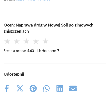
Oceń: Naprawa dróg w Nowej Soli po zimowych
zniszczeniach
★
★
★
★
★
Średnia ocena:
4.63
Liczba ocen:
7
Udostępnij
Share
Share
Share
Share
Share
Share
on
on
on
on
on
on
Facebook
X
Pinterest
WhatsApp
LinkedIn
Email
(Twitter)