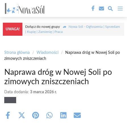
Przejdź
M
do
treści
Dołącz do nowej grupy
Nowa Sól - Ogłoszenia | Sprzedam
UWAGA!
| Kupię | Zamienię | Praca
Strona główna
/
Wiadomości
/
Naprawa dróg w Nowej Soli po
zimowych zniszczeniach
Naprawa dróg w Nowej Soli po
zimowych zniszczeniach
Data dodania:
3 marca 2026 r.
Share
Share
Share
Share
Share
Share
on
on
on
on
on
on
Facebook
X
Pinterest
WhatsApp
LinkedIn
Email