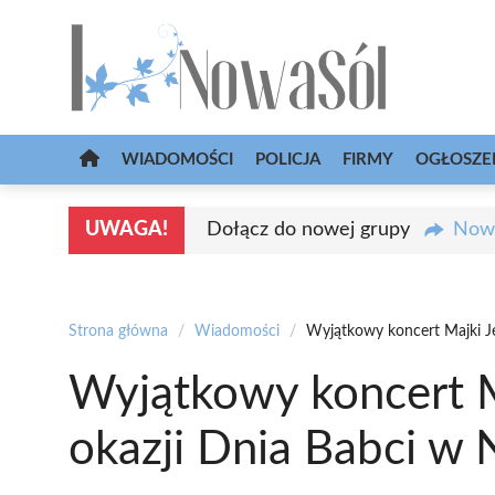
Przejdź
do
treści
WIADOMOŚCI
POLICJA
FIRMY
OGŁOSZE
UWAGA!
Dołącz do nowej grupy
Nowa
Strona główna
/
Wiadomości
/
Wyjątkowy koncert Majki Je
Wyjątkowy koncert M
okazji Dnia Babci w 