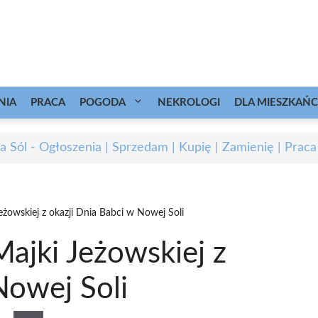
NIA
PRACA
POGODA
NEKROLOGI
DLA MIESZKAŃ
 Sól - Ogłoszenia | Sprzedam | Kupię | Zamienię | Praca
żowskiej z okazji Dnia Babci w Nowej Soli
ajki Jeżowskiej z
Nowej Soli