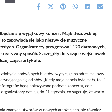
Share
Share
Share
Share
Share
Share
on
on
on
on
on
on
Facebook
X
Pinterest
WhatsApp
LinkedIn
Email
(Twitter)
będzie się wyjątkowy koncert Majki Jeżowskiej,
 to zapowiada się jako niezwykłe muzyczne
dorosłych. Organizatorzy przygotowali 120 darmowych,
 kreatywny sposób. Szczegóły dotyczące wejściówek
szej części artykułu.
 zdobycie podwójnych biletów, wysyłając na adres mailowy
czynającego się od słów „Kiedy moja babcia była mała, to…”,
Te fotografie będą pokazywane podczas koncertu, co z
rganizatorzy czekają do 21 stycznia, co sugeruje, że warto
szenia znanych utworów w nowych aranżacjach, ale również