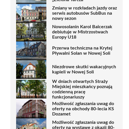
Zmiany w rozkładach jazdy oraz
serwis autobusów SubBus na
nowy sezon
Nowosolanin Karol Balcerzak
debiutuje w Mistrzostwach
Europy U18
Przerwa techniczna na Krytej
Pływalni Solan w Nowej Soli
Niezdrowe skutki wakacyjnych
kąpieli w Nowej Soli
W dniach otwartych Straży
Miejskiej mieszkańcy poznają
codzienną pracę
funkcjonariuszy
Możliwość zgłaszania uwag do
oferty na obchody 80-lecia KS
Dozamet
Możliwość zgłaszania uwag do
oferty na wystawę z okazji 80-