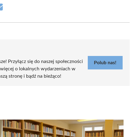
Share
on
Email
sze! Przyłącz się do naszej społeczności
Polub nas!
 więcej o lokalnych wydarzeniach w
aszą stronę i bądź na bieżąco!