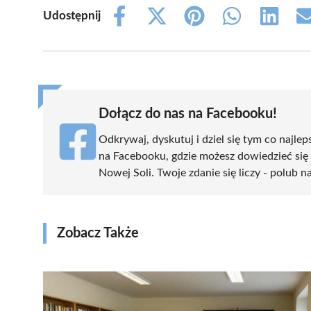
Udostępnij
Share
Share
Share
Share
Share
on
on
on
on
on
Facebook
X
Pinterest
WhatsApp
LinkedIn
(Twitter)
Dołącz do nas na Facebooku!
Odkrywaj, dyskutuj i dziel się tym co najlep
na Facebooku, gdzie możesz dowiedzieć się
Nowej Soli. Twoje zdanie się liczy - polub n
Zobacz Także