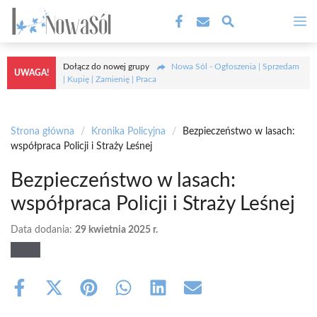
Przejdź
M
do
treści
Dołącz do nowej grupy
Nowa Sól - Ogłoszenia | Sprzedam
UWAGA!
| Kupię | Zamienię | Praca
Strona główna
/
Kronika Policyjna
/
Bezpieczeństwo w lasach:
współpraca Policji i Straży Leśnej
Bezpieczeństwo w lasach:
współpraca Policji i Straży Leśnej
Data dodania:
29 kwietnia 2025 r.
Share
Share
Share
Share
Share
Share
on
on
on
on
on
on
Facebook
X
Pinterest
WhatsApp
LinkedIn
Email