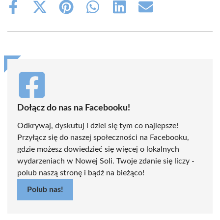
Share
Share
Share
Share
Share
Share
on
on
on
on
on
on
Facebook
X
Pinterest
WhatsApp
LinkedIn
Email
(Twitter)
Dołącz do nas na Facebooku!
Odkrywaj, dyskutuj i dziel się tym co najlepsze!
Przyłącz się do naszej społeczności na Facebooku,
gdzie możesz dowiedzieć się więcej o lokalnych
wydarzeniach w Nowej Soli. Twoje zdanie się liczy -
polub naszą stronę i bądź na bieżąco!
Polub nas!