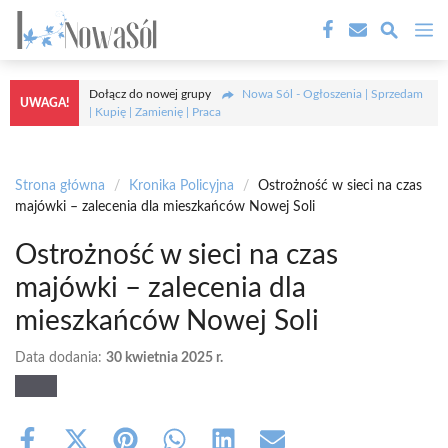
Przejdź
M
do
treści
Dołącz do nowej grupy
Nowa Sól - Ogłoszenia | Sprzedam
UWAGA!
| Kupię | Zamienię | Praca
Strona główna
/
Kronika Policyjna
/
Ostrożność w sieci na czas
majówki – zalecenia dla mieszkańców Nowej Soli
Ostrożność w sieci na czas
majówki – zalecenia dla
mieszkańców Nowej Soli
Data dodania:
30 kwietnia 2025 r.
Share
Share
Share
Share
Share
Share