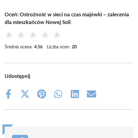
Oceń: Ostrożność w sieci na czas majówki – zalecenia
dla mieszkańców Nowej Soli
★
★
★
★
★
Średnia ocena:
4.56
Liczba ocen:
20
Udostępnij
Share
Share
Share
Share
Share
Share
on
on
on
on
on
on
Facebook
X
Pinterest
WhatsApp
LinkedIn
Email
(Twitter)