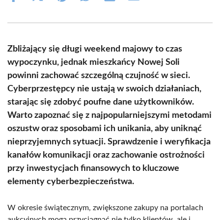
on
on
on
on
on
on
Facebook
X
Pinterest
WhatsApp
LinkedIn
Email
(Twitter)
Zbliżający się długi weekend majowy to czas
wypoczynku, jednak mieszkańcy Nowej Soli
powinni zachować szczególną czujność w sieci.
Cyberprzestępcy nie ustają w swoich działaniach,
starając się zdobyć poufne dane użytkowników.
Warto zapoznać się z najpopularniejszymi metodami
oszustw oraz sposobami ich unikania, aby uniknąć
nieprzyjemnych sytuacji. Sprawdzenie i weryfikacja
kanałów komunikacji oraz zachowanie ostrożności
przy inwestycjach finansowych to kluczowe
elementy cyberbezpieczeństwa.
W okresie świątecznym, zwiększone zakupy na portalach
aukcyjnych mogą przyciągnąć nie tylko klientów, ale i