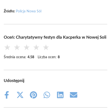
Źródło:
Policja Nowa Sól
Oceń: Charytatywny festyn dla Kacperka w Nowej Soli
★
★
★
★
★
Średnia ocena:
4.58
Liczba ocen:
8
Udostępnij
Share
Share
Share
Share
Share
Share
on
on
on
on
on
on
Facebook
X
Pinterest
WhatsApp
LinkedIn
Email
(Twitter)