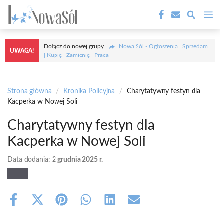
Przejdź
M
do
treści
Dołącz do nowej grupy
Nowa Sól - Ogłoszenia | Sprzedam
UWAGA!
| Kupię | Zamienię | Praca
Strona główna
/
Kronika Policyjna
/
Charytatywny festyn dla
Kacperka w Nowej Soli
Charytatywny festyn dla
Kacperka w Nowej Soli
Data dodania:
2 grudnia 2025 r.
Share
Share
Share
Share
Share
Share
on
on
on
on
on
on
Facebook
X
Pinterest
WhatsApp
LinkedIn
Email