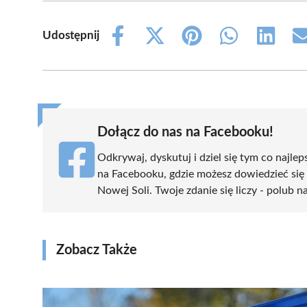
Udostępnij
Share
Share
Share
Share
Share
on
on
on
on
on
Facebook
X
Pinterest
WhatsApp
LinkedIn
(Twitter)
Dołącz do nas na Facebooku!
Odkrywaj, dyskutuj i dziel się tym co najlep
na Facebooku, gdzie możesz dowiedzieć się
Nowej Soli. Twoje zdanie się liczy - polub n
Zobacz Także