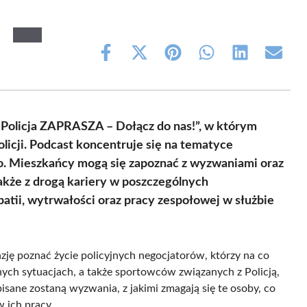
Share
Share
Share
Share
Share
Share
on
on
on
on
on
on
Facebook
X
Pinterest
WhatsApp
LinkedIn
Email
(Twitter)
„Policja ZAPRASZA – Dołącz do nas!”, w którym
licji. Podcast koncentruje się na tematyce
o. Mieszkańcy mogą się zapoznać z wyzwaniami oraz
także z drogą kariery w poszczególnych
patii, wytrwałości oraz pracy zespołowej w służbie
ję poznać życie policyjnych negocjatorów, którzy na co
ch sytuacjach, a także sportowców związanych z Policją,
isane zostaną wyzwania, z jakimi zmagają się te osoby, co
 ich pracy.