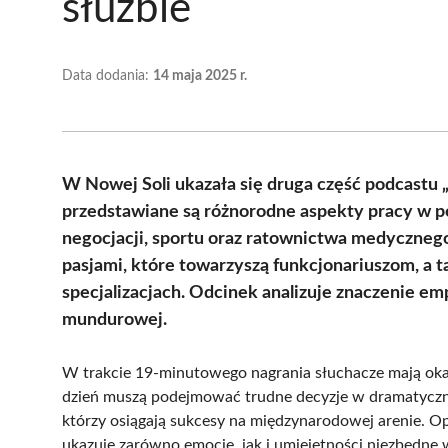
służbie
Data dodania:
14 maja 2025 r.
W Nowej Soli ukazała się druga część podcastu 
przedstawiane są różnorodne aspekty pracy w po
negocjacji, sportu oraz ratownictwa medyczneg
pasjami, które towarzyszą funkcjonariuszom, a 
specjalizacjach. Odcinek analizuje znaczenie em
mundurowej.
W trakcie 19-minutowego nagrania słuchacze mają okaz
dzień muszą podejmować trudne decyzje w dramatyczny
którzy osiągają sukcesy na międzynarodowej arenie. Op
ukazuje zarówno emocje, jak i umiejętności niezbędne w