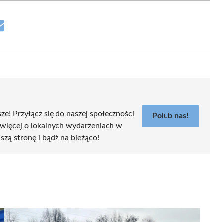
Share
on
Email
sze! Przyłącz się do naszej społeczności
Polub nas!
 więcej o lokalnych wydarzeniach w
aszą stronę i bądź na bieżąco!