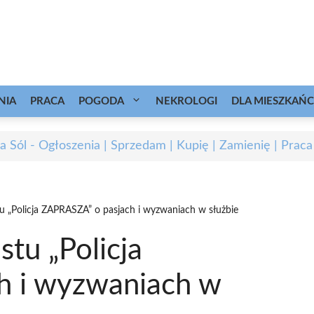
NIA
PRACA
POGODA
NEKROLOGI
DLA MIESZKAŃ
 Sól - Ogłoszenia | Sprzedam | Kupię | Zamienię | Praca
 „Policja ZAPRASZA” o pasjach i wyzwaniach w służbie
tu „Policja
h i wyzwaniach w