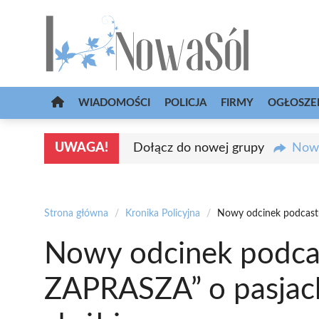
Przejdź
do
treści
WIADOMOŚCI
POLICJA
FIRMY
OGŁOSZE
UWAGA!
Dołącz do nowej grupy
Nowa
Strona główna
/
Kronika Policyjna
/
Nowy odcinek podcastu
Nowy odcinek podcas
ZAPRASZA” o pasjac