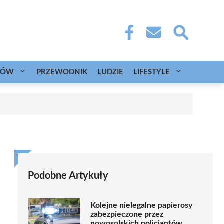
CÓW
PRZEWODNIK
LUDZIE
LIFESTYLE
Podobne Artykuły
Kolejne nielegalne papierosy
zabezpieczone przez
nowosolskich policjantów