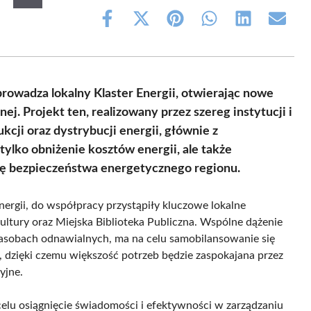
Share
Share
Share
Share
Share
Share
on
on
on
on
on
on
Facebook
X
Pinterest
WhatsApp
LinkedIn
Email
(Twitter)
owadza lokalny Klaster Energii, otwierając nowe
j. Projekt ten, realizowany przez szereg instytucji i
ukcji oraz dystrybucji energii, głównie z
 tylko obniżenie kosztów energii, ale także
 bezpieczeństwa energetycznego regionu.
nergii, do współpracy przystąpiły kluczowe lokalne
tury oraz Miejska Biblioteka Publiczna. Wspólne dążenie
a zasobach odnawialnych, ma na celu samobilansowanie się
 dzięki czemu większość potrzeb będzie zaspokajana przez
yjne.
celu osiągnięcie świadomości i efektywności w zarządzaniu