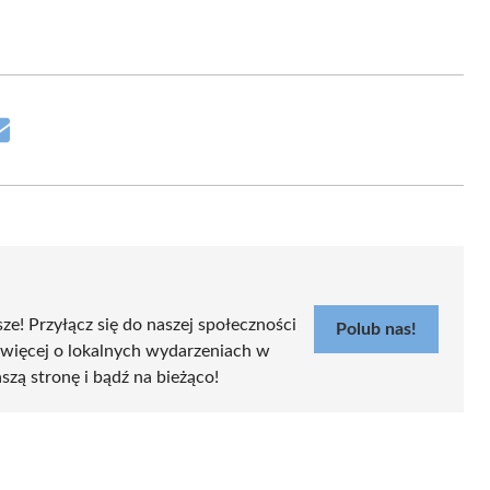
Share
on
Email
sze! Przyłącz się do naszej społeczności
Polub nas!
 więcej o lokalnych wydarzeniach w
aszą stronę i bądź na bieżąco!