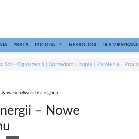
NIA
PRACA
POGODA
NEKROLOGI
DLA MIESZKAŃ
 Sól - Ogłoszenia | Sprzedam | Kupię | Zamienię | Praca
 – Nowe możliwości dla regionu
Energii – Nowe
nu