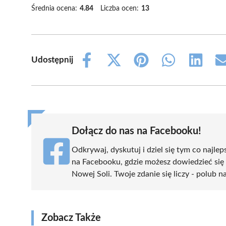
Średnia ocena:
4.84
Liczba ocen:
13
Udostępnij
Share
Share
Share
Share
Share
on
on
on
on
on
Facebook
X
Pinterest
WhatsApp
LinkedIn
(Twitter)
Dołącz do nas na Facebooku!
Odkrywaj, dyskutuj i dziel się tym co najlep
na Facebooku, gdzie możesz dowiedzieć się
Nowej Soli. Twoje zdanie się liczy - polub n
Zobacz Także