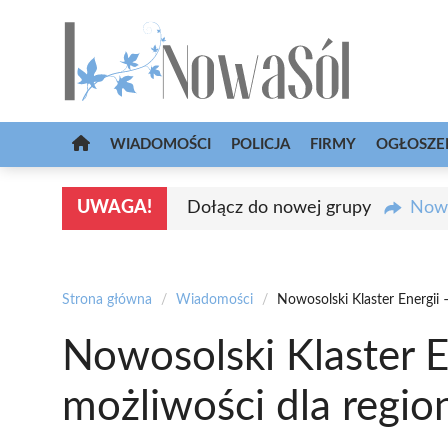
Przejdź
do
treści
WIADOMOŚCI
POLICJA
FIRMY
OGŁOSZE
UWAGA!
Dołącz do nowej grupy
Nowa
Strona główna
/
Wiadomości
/
Nowosolski Klaster Energii
Nowosolski Klaster 
możliwości dla regio