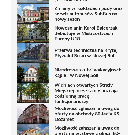
Zmiany w rozkładach jazdy oraz
serwis autobusów SubBus na
nowy sezon
Nowosolanin Karol Balcerzak
debiutuje w Mistrzostwach
Europy U18
Przerwa techniczna na Krytej
Pływalni Solan w Nowej Soli
Niezdrowe skutki wakacyjnych
kąpieli w Nowej Soli
W dniach otwartych Straży
Miejskiej mieszkańcy poznają
codzienną pracę
funkcjonariuszy
Możliwość zgłaszania uwag do
oferty na obchody 80-lecia KS
Dozamet
Możliwość zgłaszania uwag do
oferty na wystawę z okazji 80-