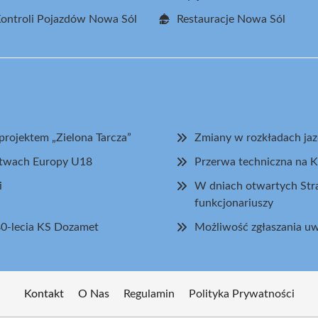
Kontroli Pojazdów Nowa Sól
Restauracje Nowa Sól
projektem „Zielona Tarcza”
Zmiany w rozkładach ja
stwach Europy U18
Przerwa techniczna na K
i
W dniach otwartych Stra
funkcjonariuszy
80-lecia KS Dozamet
Możliwość zgłaszania uw
Kontakt
O Nas
Regulamin
Polityka Prywatności